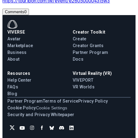
https://tour.ibon.com.tw/event/e2605000043i5w3
Comments
0
VIVERSE
Creator Toolkit
Avatar
Create
Marketplace
Creator Grants
Business
Partner Program
About
Docs
Resources
Virtual Reality (VR)
Help Center
VIVEPORT
FAQs
VR Worlds
Blog
Partner Program
Terms of Service
Privacy Policy
Cookie Policy
Cookie Settings
Security and Privacy Whitepaper