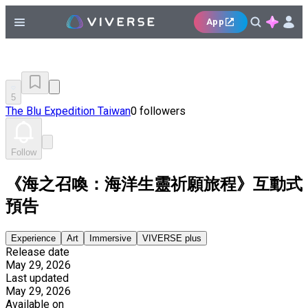
App
5
The Blu Expedition Taiwan
0 followers
Follow
《海之召喚：海洋生靈祈願旅程》互動式
預告
Experience
Art
Immersive
VIVERSE plus
Release date
May 29, 2026
Last updated
May 29, 2026
Available on